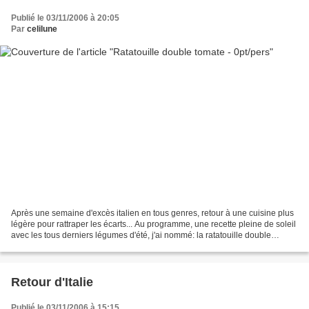
Publié le 03/11/2006 à 20:05
Par
celilune
Après une semaine d'excès italien en tous genres, retour à une cuisine plus
légère pour rattraper les écarts... Au programme, une recette pleine de soleil
avec les tous derniers légumes d'été, j'ai nommé: la ratatouille double
tomate. C'est Audrey et...
Retour d'Italie
Publié le 03/11/2006 à 15:15