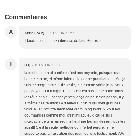
Commentaires
A
Anne (P&P)
23/11/2006 21:57
Il faudrait que je m'y intéresse de bien + près ;)
I
isaj
23/11/2006 21:13
la méthode, en elle-même n'est pas payante, puisque toute
bonne copine, et même internet la donne gratuitement. Moi je
suis ce programme toute seule, car comme Adèle je ne veux
pas payer pour maigrir. En fait ce n'est pas la méthode, mais
les réunions qui sont payantes, et ça on peut s'en passer, il y
a même des réunions virtuelles sur MSN qui sont gratuites,
voici le lien http://reunionswetwet.m6blog.fr/<br /> Pour les
gourmandes comme moi, c'est miraculeux, car je suis
incapable de tenir un régime!! et il me faut un dessert tous les
soirs!!! C'est la seule méthode qui m'a fait perdre, je ne
supporte pas la frustration des régimes, et effectivement, WW