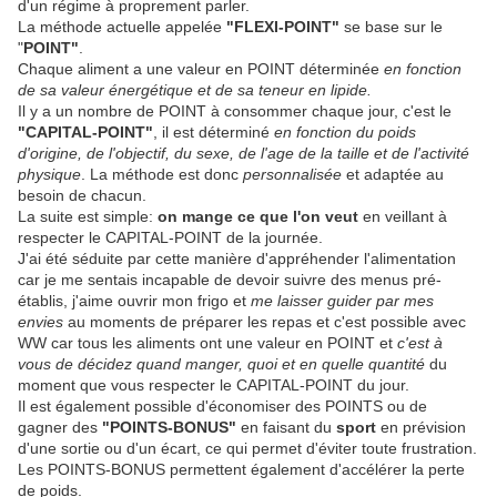
d'un régime à proprement parler.
La méthode actuelle appelée
"FLEXI-POINT"
se base sur le
"
POINT"
.
Chaque aliment a une valeur en POINT déterminée
en fonction
de sa valeur énergétique et de sa teneur en lipide.
Il y a un nombre de POINT à consommer chaque jour, c'est le
"CAPITAL-POINT"
, il est déterminé
en fonction du poids
d'origine, de l'objectif, du sexe, de l'age de la taille et de l'activité
physique
. La méthode est donc
personnalisée
et adaptée au
besoin de chacun.
La suite est simple:
on mange ce que l'on veut
en veillant à
respecter le CAPITAL-POINT de la journée.
J'ai été séduite par cette manière d'appréhender l'alimentation
car je me sentais incapable de devoir suivre des menus pré-
établis, j'aime ouvrir mon frigo et
me laisser guider par mes
envies
au moments de préparer les repas et c'est possible avec
WW car tous les aliments ont une valeur en POINT et
c'est à
vous de décidez quand manger, quoi et en quelle quantité
du
moment que vous respecter le CAPITAL-POINT du jour.
Il est également possible d'économiser des POINTS ou de
gagner des
"POINTS-BONUS"
en faisant du
sport
en prévision
d'une sortie ou d'un écart, ce qui permet d'éviter toute frustration.
Les POINTS-BONUS permettent également d'accélérer la perte
de poids.