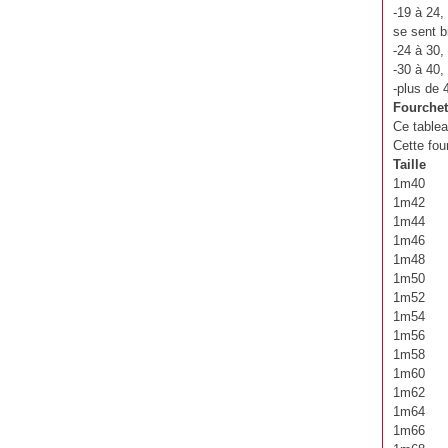
-19 à 24,
se sent b
-24 à 30,
-30 à 40,
-plus de 
Fourchet
Ce tablea
Cette fou
Taille
1m40 
1m42 
1m44 
1m46 
1m48 
1m50 
1m52 
1m54 
1m56 
1m58 
1m60 
1m62 
1m64 
1m66 