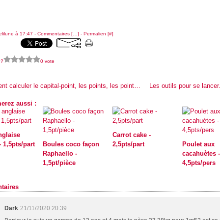
elilune à 17:47 -
Commentaires [
…
]
- Permalien [
#
]
 ?
0 vote
Comment calculer le capital-point, les points, les points-bonus et agenda (WW)
erez aussi :
glaise
Carrot cake -
 1,5pts/part
Boules coco façon
2,5pts/part
Poulet aux
Raphaello -
cacahuètes -
1,5pt/pièce
4,5pts/pers
taires
Dark
21/11/2020 20:39