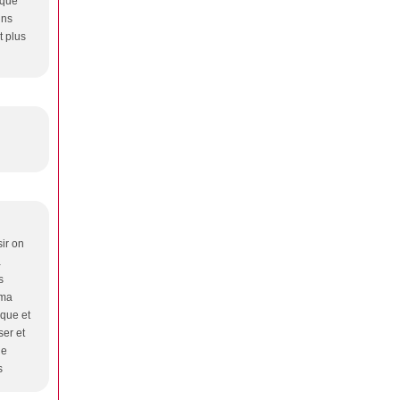
 que
ins
t plus
sir on
a
s
 ma
ique et
ser et
ne
s