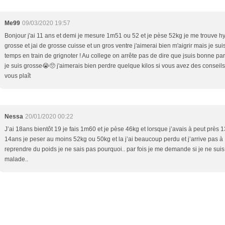
Me99
09/03/2020 19:57
Bonjour j'ai 11 ans et demi je mesure 1m51 ou 52 et je pèse 52kg je me trouve h
grosse et jai de grosse cuisse et un gros ventre j'aimerai bien m'aigrir mais je suis
temps en train de grignoter ! Au college on arrête pas de dire que jsuis bonne pa
je suis grosse😭🥺 j'aimerais bien perdre quelque kilos si vous avez des conseils 
vous plaît
Nessa
20/01/2020 00:22
J’ai 18ans bientôt 19 je fais 1m60 et je pèse 46kg et lorsque j’avais à peut près 
14ans je peser au moins 52kg ou 50kg et la j’ai beaucoup perdu et j’arrive pas à
reprendre du poids je ne sais pas pourquoi.. par fois je me demande si je ne sui
malade..