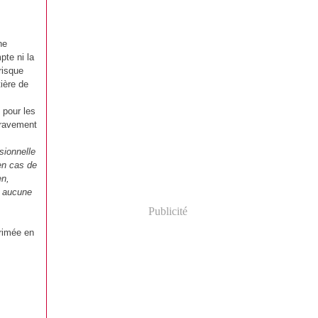
ne
pte ni la
risque
ière de
 pour les
gravement
sionnelle
 en cas de
en,
, aucune
Publicité
primée en