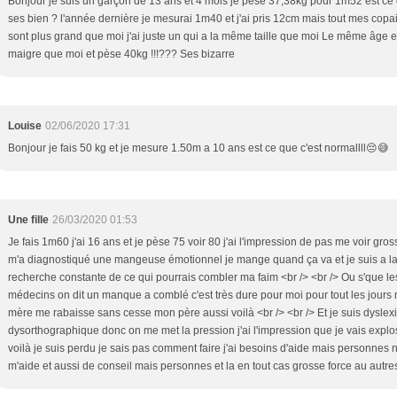
Bonjour je suis un garçon de 13 ans et 4 mois je pèse 37,38kg pour 1m52 est ce
ses bien ? l'année dernière je mesurai 1m40 et j'ai pris 12cm mais tout mes copa
sont plus grand que moi j'ai juste un qui a la même taille que moi Le même âge e
maigre que moi et pèse 40kg !!!??? Ses bizarre
Louise
02/06/2020 17:31
Bonjour je fais 50 kg et je mesure 1.50m a 10 ans est ce que c'est normallll😔😅
Une fille
26/03/2020 01:53
Je fais 1m60 j'ai 16 ans et je pèse 75 voir 80 j'ai l'impression de pas me voir gros
m'a diagnostiqué une mangeuse émotionnel je mange quand ça va et je suis a l
recherche constante de ce qui pourrais combler ma faim <br /> <br /> Ou s'que le
médecins on dit un manque a comblé c'est très dure pour moi pour tout les jours
mère me rabaisse sans cesse mon père aussi voilà <br /> <br /> Et je suis dyslex
dysorthographique donc on me met la pression j'ai l'impression que je vais explo
voilà je suis perdu je sais pas comment faire j'ai besoins d'aide mais personnes 
m'aide et aussi de conseil mais personnes et la en tout cas grosse force au autre