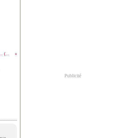
Les outils pour se lancer... (Weight Watcher)
Publicité