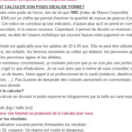
T CALCULER SON POIDS IDEAL/DE FORME?
uler votre poids de forme, rien de tel que l'
IMC
(Index de Masse Corporelle).
 BIM) est un chiffre qui permet d’estimer la quantité de masse de graisse d’u
 Cet indice ne constitue qu’une indication, d’autant plus qu’il ne prend en com
culaire, ni la masse osseuse. Cependant, il permet de déceler un éventuel 
anté, au-delà de l’aspect esthétique qui souvent fausse notre jugement en mat
hode est applicable pour les adultes de 20 à 65 ans. Elle ne peut être utilisée
ns, les enfants, les femmes enceintes ou celles qui allaitent, les personnes 
les personnes âgées et les athlètes.
e nombreux commentaires, je souhaite préciser que je ne suis pas une profes
ne s'agit ici que d'indications. Je ne suis donc pas à même de vous conseiller,
 ou de doutes, faites appel à un professionnel de la santé (médecin, dietétici
niste, ...). Pas la peine de demander des conseils personnels en commentaire
 sera donnée.
le calculer?
calcule en divisant le poids exprimé en kilogrammes par la taille au carré ex
ds (kg) / taille (m)2
ux site Internet se proposent de le calculer pour vous.
er les résultats:
indicative suivante permet d'interpréter les résultats :
e 19,
maigreur
. Un régime est inutile et dangereux.