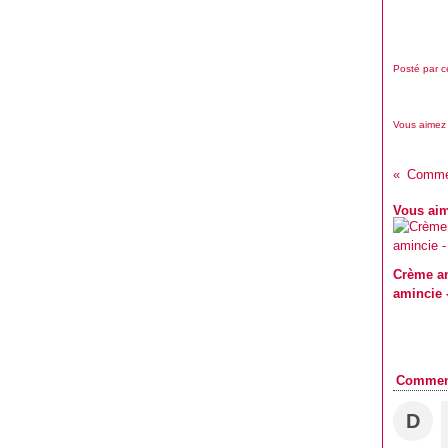
Posté par c
Vous aimez
Vous aim
Crème an
amincie -
Commen
D