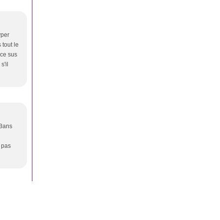
yper
 tout le
rce sus
s'il
13ans
s pas