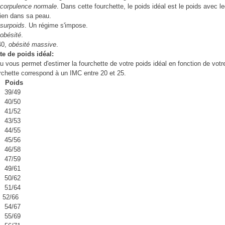
corpulence normale
. Dans cette fourchette, le poids idéal est le poids avec l
ien dans sa peau.
surpoids
. Un régime s'impose.
obésité
.
40,
obésité massive
.
te de poids idéal:
u vous permet d'estimer la fourchette de votre poids idéal en fonction de votre 
rchette correspond à un IMC entre 20 et 25.
 Poids
39/49
40/50
41/52
43/53
44/55
45/56
46/58
47/59
49/61
50/62
51/64
52/66
54/67
55/69