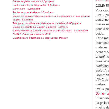
Crème anglaise amincie - 1,5pts/part
Boules coco façon Raphaello - 1,5pt/pièce
COMMEN
Carrot cake - 2,5pts/part
Pour calc
Poulet aux cacahuètes - 4,5pts/pers
L'IMC (ou
Coupe de fromage blanc aux poires, à la cardamome et aux pignons
personne.
de pin - 1,5pt/pers
Triangles croustillants au chèvre et aux airelles - 0,85pt/pièce
masse mus
Soupe de carotte au Boursin 3 poivres - 1pt/pers
pour la s
Carrés marbrés aux deux chocolats et aux arachides - 1,5pts/pièce
poids.
DMB#2: Où en sommes-nous???
Cette mét
DMB#2: merci à Nathalie du blog Saveur Passion
nourrisso
malades, 
Suite à d
et qu'il 
questions
nutrition
suite n'y
Comment 
L’IMC se 
mètres.
IMC = poi
De nombre
Interpret
La grille 
-moins d