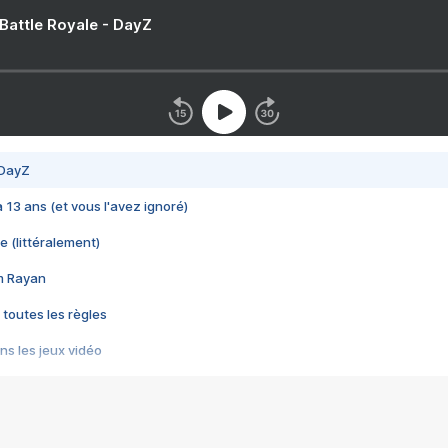
 Battle Royale - DayZ
 DayZ
 a 13 ans (et vous l'avez ignoré)
e (littéralement)
im Rayan
 toutes les règles
s les jeux vidéo
us choquant de Rockstar ? - Le scandale BULLY
e plus moche de Steam