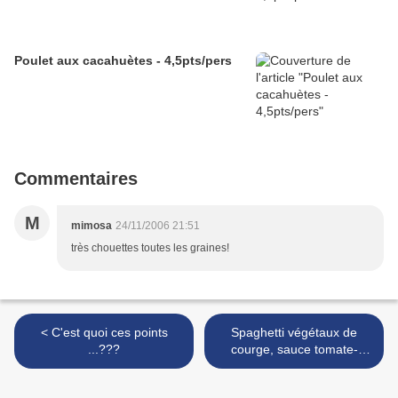
Poulet aux cacahuètes - 4,5pts/pers
Commentaires
M
mimosa
24/11/2006 21:51
très chouettes toutes les graines!
< C'est quoi ces points
Spaghetti végétaux de
...???
courge, sauce tomate-
basilic et ricotta - 1pt/pers
(record battu!) >