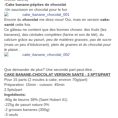
-
Cake banane-pépites de chocolat
-Un saucisson en chocolat pour le fun
Encore du
chocolat
me direz-vous! Oui, mais en version
cake-
santé
cette fois.
Ce gâteau ne contient que des bonnes choses: des
fruits
(les
bananes), des
céréales complètes
(farine et son de blé), du
calcium
grâce au yaourt,
peu de matières grasses
,
pas de sucre
(mais un peu d'édulcorant), plein de
graines
et
du chocolat pour
le plaisir...
Que demander de plus? Une seconde part peut-être...
CAKE BANANE-CHOCOLAT VERSION SANTE - 2,5PTS/PART
Pour 15 parts (2 moules à cake; environ 70g/part)
Préparation: 15min - cuisson: 45min
2,5pts/part
Ingrédients:
-60g de beurre 38% (Saint Hubert 41)
-225g de yaourt nature 0%
-2 grosses bananes (300g)
-3 oeufs