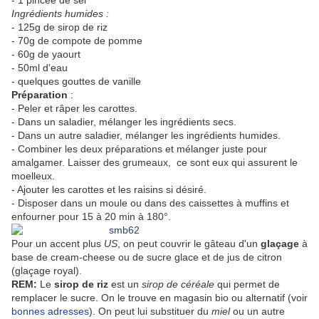
- 1 pincée de sel
Ingrédients humides :
- 125g de sirop de riz
- 70g de compote de pomme
- 60g de yaourt
- 50ml d'eau
- quelques gouttes de vanille
Préparation
:
- Peler et râper les carottes.
- Dans un saladier, mélanger les ingrédients secs.
- Dans un autre saladier, mélanger les ingrédients humides.
- Combiner les deux préparations et mélanger juste pour
amalgamer. Laisser des grumeaux, ce sont eux qui assurent le
moelleux.
- Ajouter les carottes et les raisins si désiré.
- Disposer dans un moule ou dans des caissettes à muffins et
enfourner pour 15 à 20 min à 180°.
Pour un accent plus
US
, on peut couvrir le gâteau d'un
glaçage
à
base de cream-cheese ou de sucre glace et de jus de citron
(glaçage royal).
REM:
Le
sirop de riz
est un
sirop de céréale
qui permet de
remplacer le sucre. On le trouve en magasin bio ou alternatif (voir
bonnes adresses
). On peut lui substituer du
miel
ou un autre