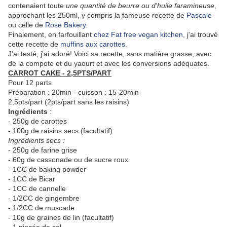
contenaient toute
une quantité de beurre ou d'huile faramineuse
,
approchant les 250ml, y compris la fameuse recette de
Pascale
ou celle de
Rose Bakery
.
Finalement, en farfouillant
chez Fat free vegan kitchen
, j'ai trouvé
cette recette de
muffins aux carottes
.
J'ai testé, j'ai adoré! Voici sa recette, sans matière grasse, avec
de la compote et du yaourt et avec les conversions adéquates.
CARROT CAKE - 2,5PTS/PART
Pour 12 parts
Préparation : 20min - cuisson : 15-20min
2,5pts/part (2pts/part sans les raisins)
Ingrédients
:
- 250g de carottes
- 100g de raisins secs (facultatif)
Ingrédients secs :
- 250g de farine grise
- 60g de cassonade ou de sucre roux
- 1CC de baking powder
- 1CC de Bicar
- 1CC de cannelle
- 1/2CC de gingembre
- 1/2CC de muscade
- 10g de graines de lin (facultatif)